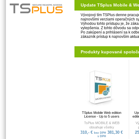
Update TSplus Mobile & Web
Vývojový tím TSPlus denne pracuje 
najnovšími verziami operačných sy
Výhodou tohto prístupu je, že zák
vylepšenia. Z tohto dôvodu sa odp
Po zakúpení a prihlásení sa k odbe
zákazník prístup k najnovším aktu
Produkty kupované spoloč
TSplus Mobile Web edition
Up
License - Up to 5 users
edit
TsPlus MOBILE & WEB
Vý
obsahuje všetky
funkcie TsPlus PRINTER.
stab
310,- €
381,30 €
25
bez DPH
Umožňuje vzdialený prístup na
s DPH