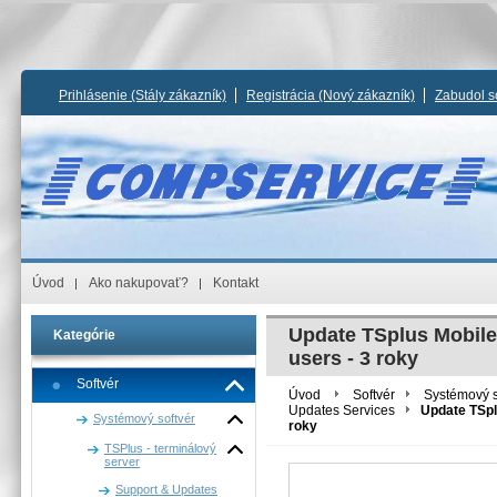
Prihlásenie
(Stály zákazník)
Registrácia
(Nový zákazník)
Zabudol s
Úvod
Ako nakupovať?
Kontakt
Update TSplus Mobile 
Kategórie
users - 3 roky
Softvér
Úvod
Softvér
Systémový s
Updates Services
Update TSplu
Systémový softvér
roky
TSPlus - terminálový
server
Support & Updates