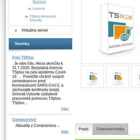
Services
Licencie
TSplus Advanced
Security
Virtuálny server
Novinky
Free TSPlus
Je nám ľúto. Akcia skončila k
31.7.2020. Bezplatná licencia
TSplus na celú epidémiu Covid-
19 ... Pomôžte chrániť svojich
zamestnancov pred
koronavírusmi SARS-CoV-2. a
zachovajte kontinuitu svojej
činnosti.Vytvorte vzdialené
pracoviská pomocou TSplus.
TSplus...
viac
Compservice
Aktuality z Compservice ...
Popis
Charakteristiky
viac