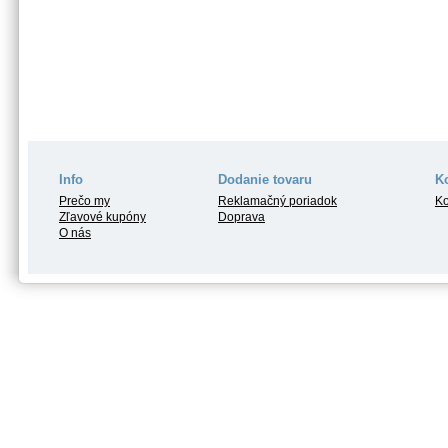
Info
Dodanie tovaru
K
Prečo my
Reklamačný poriadok
Ko
Zľavové kupóny
Doprava
O nás