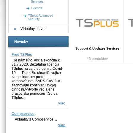
Services
Licencie
TSplus Advanced
Security
Virtuálny server
Novinky
Support & Updates Services
Free TSPlus
45 produktov
Je nám ľúto. Akcia skončila k
31.7.2020. Bezplatná licencia
TSplus na celú epidémiu Covid-
19 ... Pomôžte chrániť svojich
zamestnancov pred
koronavírusmi SARS-CoV-2. a
zachovajte kontinuitu svojej
činnosti.Vytvorte vzdialené
pracoviská pomocou TSplus.
TSplus...
viac
Compservice
Aktuality z Compservice ...
viac