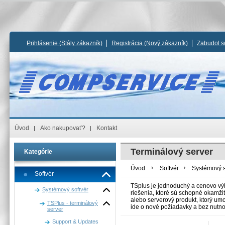
Prihlásenie
(Stály zákazník)
Registrácia
(Nový zákazník)
Zabudol s
Úvod
Ako nakupovať?
Kontakt
Terminálový server
Kategórie
Úvod
Softvér
Systémový s
Softvér
TSplus je jednoduchý a cenovo vý
Systémový softvér
riešenia, ktoré sú schopné okamži
alebo serverový produkt, ktorý um
TSPlus - terminálový
ide o nové požiadavky a bez nutnos
server
Support & Updates